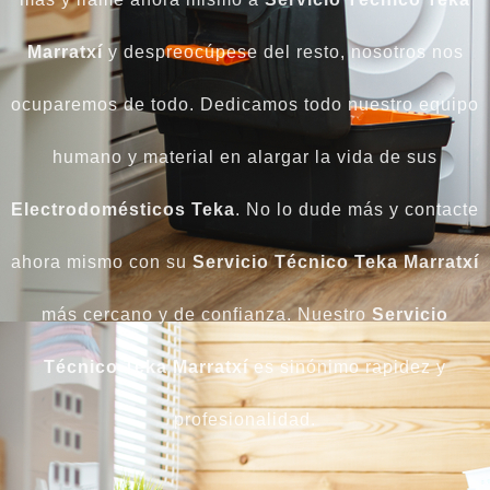
Marratxí
y despreocúpese del resto, nosotros nos
ocuparemos de todo. Dedicamos todo nuestro equipo
humano y material en alargar la vida de sus
Electrodomésticos Teka
. No lo dude más y contacte
ahora mismo con su
Servicio Técnico Teka Marratxí
más cercano y de confianza. Nuestro
Servicio
Técnico Teka Marratxí
es sinónimo rapidez y
profesionalidad.