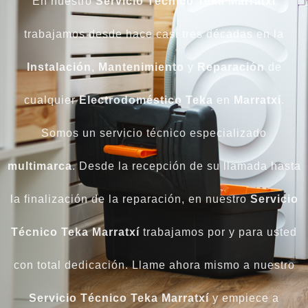
En nuestro
Servicio Técnico Teka Marratxí
trabajamos desde hace casi tres décadas en la
Instalación
,
Mantenimiento
y
Reparación
de
cualquier
Electrodoméstico Teka
en
Marratxí
.
Somos un servicio técnico especializado
multimarca
. Desde la recepción de su llamada hasta
la finalización de la reparación, en nuestro
Servicio
Técnico Teka Marratxí
trabajamos por y para usted
con total dedicación. Llame ahora mismo a nuestro
Servicio Técnico Teka Marratxí
y empiece a