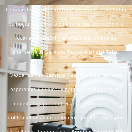
disfrutar de sus
Electrodomésticos
en el confort de
su hogar, empresa o cualquier tipo de negocio o
local en
Marratxí
y alrededores. Somos su
alternativa al
Servicio Técnico Oficial Teka
.
Desde nuestro
Servicio Técnico Teka Marratxí
esperamos su llamada para atenderle de forma
inmediata y poder ofrecerle la solución a su
problema lo más urgentemente posible. No espere
más y llame ahora mismo a
Servicio Técnico Teka