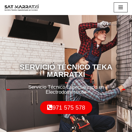
Saltar
al
contenido
SERVICIO TÉCNICO TEKA
MARRATXÍ
Servicio Técnico Especializado en
Electrodomésticos
971 575 578