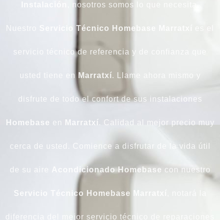
Instalación
, nosotros somos lo que necesita.
Nuestro
Servicio Técnico Homebase Marratxí
es el
servicio técnico de referencia y de confianza que
usted tiene en
Marratxí
. Llame ahora mismo y
disfrute de todo el confort de sus instalaciones
Homebase
en
Marratxí
. Calidad al mejor precio muy
cerca de usted. Comience a disfrutar de la vida útil
de su aire
Acondicionado Homebase
con nuestro
Servicio Técnico Homebase Marratxí
, notará la
diferencia del mejor servicio técnico de reparaciones