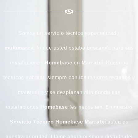
Somos un servicio técnico especializado
multimarca
, lo que usted estaba buscando para sus
instalaciones
Homebase
en
Marratxí
. Nuestros
técnicos trabajan siempre con los mejores recursos y
materiales y se desplazan allá donde sus
instalaciones
Homebase
les necesiten. En nuestro
Servicio Técnico Homebase Marratxí
usted es
nuestra prioridad. Llame ahora mismo y disfrute del