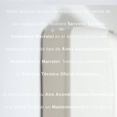
mejor servicio técnico de reparación del sector de
las reparaciones. Nuestro
Servicio Técnico
Homebase Marratxí
es el servicio técnico de
reparación de todo tipo de
Aires
Acondicionados
Homebase
en
Marratxí
. Somos su alternativa
al
Servicio Técnico Oficial Homebase
.
Si desea reparar su
Aire
Acondicionado
Homebase
o si desea realizar un
Mantenimiento
o una nueva