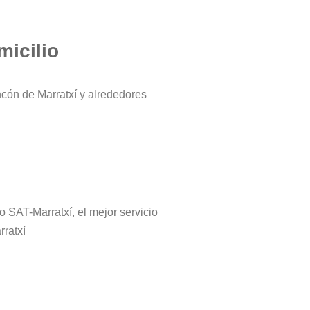
micilio
ncón de Marratxí y alrededores
ro SAT-Marratxí, el mejor servicio
rratxí