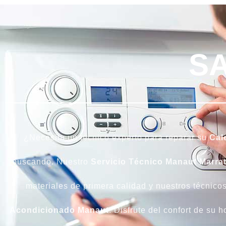
S
¿Necesita un técnico experto para reparar su
Cal
buscando. Nuestro
Servicio Técnico Manaut Marrat
materiales de primera calidad y nuestros técnicos
Acondicionado Manaut
. Disfrute del confort de su 