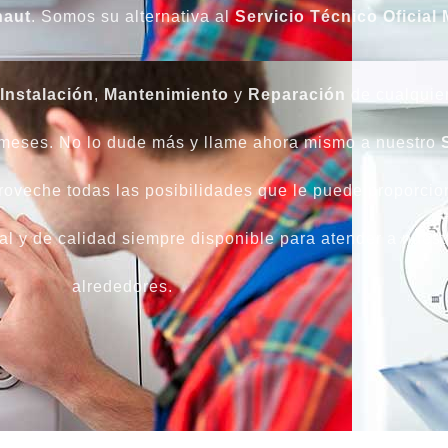
aut
. Somos su alternativa al
Servicio Técnico Oficial
Instalación
,
Mantenimiento
y
Reparación
de cualquier
 meses. No lo dude más y llame ahora mismo a nuestro
roveche todas las posibilidades que le puede proporci
al y de calidad siempre disponible para atender a nuest
alrededores.