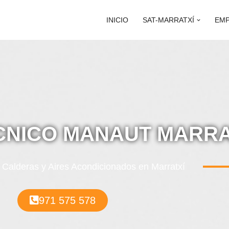
INICIO
SAT-MARRATXÍ
EM
CNICO MANAUT MARRA
Calderas y Aires Acondicionados en Marratxí
971 575 578