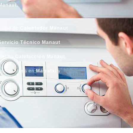
 Manaut
.
 tipo de
Calentador Manaut
Servicio Técnico Manaut
onar su
Calefacción Manaut
.
ros clientes en
Marratxí
y