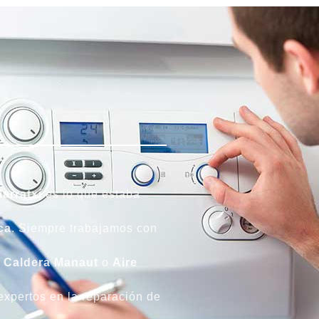
arratxí
es lo que estaba
ca
. Siempre trabajamos con
e
Caldera Manaut
o
Aire
 expertos en la reparación de