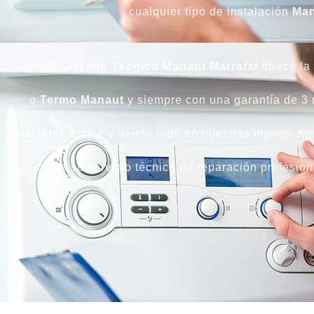
cualquier tipo de instalación
Man
Nuestro
Servicio Técnico Manaut Marratxí
ofrece la
o
Termo Manaut
y siempre con una garantía de 3
Marratxí
. Llame y déjelo todo en nuestras manos. Ap
Somos su servicio técnico de reparación profesion