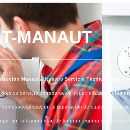
AT-MANAUT
efacción Manaut
?, Nuestro
Servicio Técnico Manaut M
xí
es su servicio de reparación especializado
multimar
 son especialistas en la reparación de cualquier tipo d
hogar con la tranquilidad de tener un equipo de técnicos