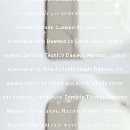
No lo dude más y si necesita reparar su
Aire
Acondicionado
Daewoo
tipo
Split
o
Aire
Acondicionado Daewoo
de
Conductos
, llame a
nuestro
Servicio Técnico Daewoo Marratxí
. Somos
expertos en su
Aire Acondicionado Daewoo
, no
espere más si ha sufrido una avería, puede contar
con nosotros, con nuestro
Servicio Técnico Daewoo
Marratxí
. Llame ahora. Nuestro
Servicio Técnico
Daewoo Marratxí
es el mejor servicio técnico de