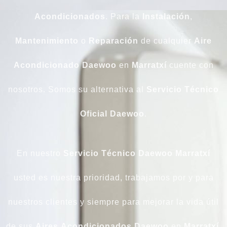
Acondicionados
. Para la
Instalación
,
Mantenimiento
o
Reparación
de cualquier
Aire
Acondicionado Daewoo
en
Marratxí
cuente con
nosotros. Somos su alternativa al
Servicio Técnico
Oficial Daewoo
.
En nuestro
Servicio
Técnico Daewoo Marratxí
usted es nuestra prioridad, trabajamos por y para
nuestros clientes y siempre para mejorar la vida útil
de sus
Aires
Acondicionados
Daewoo
en
Marratxí
.