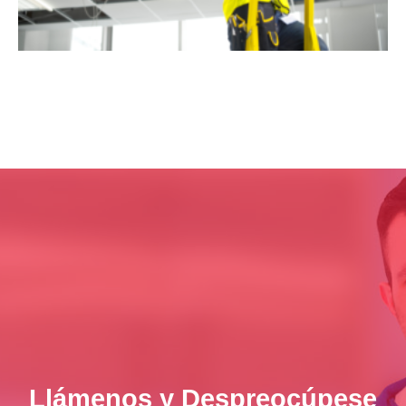
Llámenos y Despreocúpese