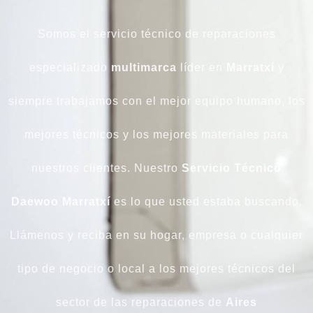
Somos el servicio técnico de reparaciones
especializado
multimarca
líder en
Marratxí
y
siempre trabajamos con el mejor equipo humano, los
mejores técnicos y los mejores materiales para
nuestros clientes. Nuestro
Servicio Técnico
Daewoo Marratxí
es lo que usted estaba buscando.
Llámenos y reciba en su hogar, empresa o cualquier
tipo de negocio o local a los mejores técnicos del
sector de las reparaciones de
Aires