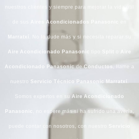
nuestros clientes y siempre para mejorar la vida útil
de sus
Aires
Acondicionados
Panasonic
en
Marratxí
. No lo dude más y si necesita reparar su
Aire Acondicionado
Panasonic
tipo
Split
o
Aire
Acondicionado Panasonic
de
Conductos
, llame a
nuestro
Servicio Técnico Panasonic Marratxí
.
Somos expertos en su
Aire Acondicionado
Panasonic
, no espere más si ha sufrido una avería,
puede contar con nosotros, con nuestro
Servicio