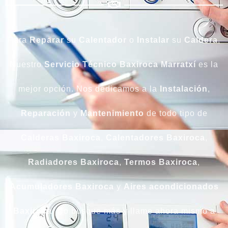
Para
Reparar
su
Calentador
o
Instalar
su
Caldera
,
Nuestro
Servicio Técnico Baxiroca Marratxí
es la
mejor opción. Nos dedicamos a la
Instalación
,
Reparación
y
Mantenimiento
de todo tipo de
Calderas Baxiroca
,
Calentadores Baxiroca
,
Radiadores Baxiroca
,
Termos Baxiroca
,
Acumuladores Baxiroca
y
Aires acondicionados
Baxiroca
. No busque más y llame ahora mismo a