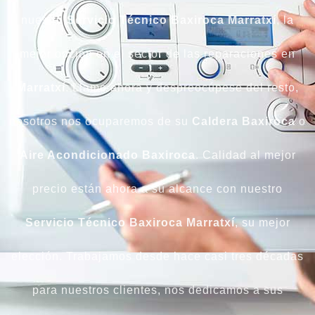
nuestro
Servicio Técnico Baxiroca Marratxí
, la
mejor opción en el sector de las reparaciones en
Marratxí
. Llame ahora y despreocúpese del resto,
nosotros nos ocuparemos de su
Caldera Baxiroca
o
Aire Acondicionado Baxiroca
. Calidad al mejor
precio están ahora a su alcance con nuestro
Servicio Técnico Baxiroca Marratxí
, su mejor
elección. Trabajamos desde hace casi tres décadas
para nuestros clientes, nos dedicamos a sus