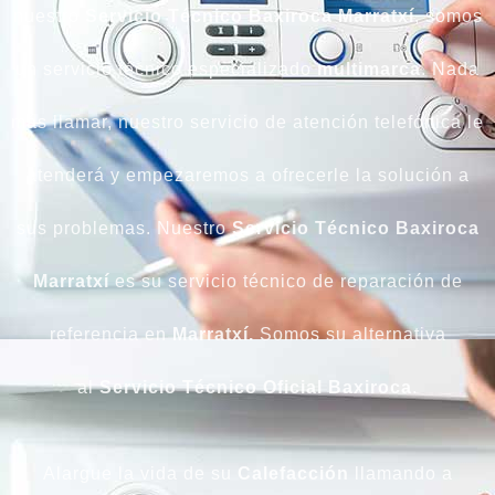
nuestro
Servicio Técnico Baxiroca Marratxí
, somos
un servicio técnico especializado
multimarca
. Nada
más llamar, nuestro servicio de atención telefónica le
atenderá y empezaremos a ofrecerle la solución a
sus problemas. Nuestro
Servicio Técnico Baxiroca
Marratxí
es su servicio técnico de reparación de
referencia en
Marratxí.
Somos su alternativa
al
Servicio Técnico Oficial Baxiroca
.
Alargue la vida de su
Calefacción
llamando a